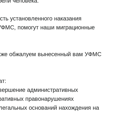
бели человека.
сть установленного наказания
о УФМС, помогут наши миграционные
также обжалуем вынесенный вам УФМС
ат:
овершение административных
ративных правонарушениях
легальных оснований нахождения на