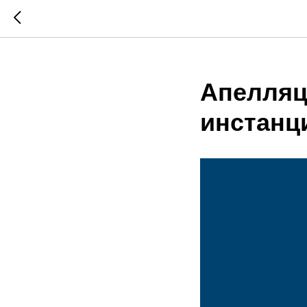
Апелляц
инстанц