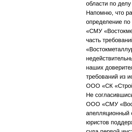
области по делу
Напомню, что р
определение по
«СМУ «Востокме
часть требован
«Востокметаллу
недействительн
наших доверите
требований из и
ООО «СК «Стройб
Не согласившис
ООО «СМУ «Вост
апелляционный с
юристов поддер
суда первой инс