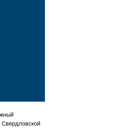
ажный
а Свердловской