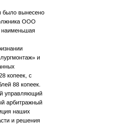
и было вынесено
должника ООО
а наименьшая
ризнании
лургмонтаж» и
анных
8 копеек, с
лей 88 копеек.
ый управляющий
ый арбитражный
иция наших
сти и решения