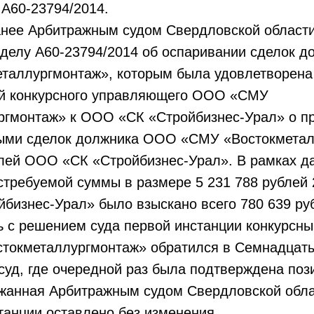
 А60-23794/2014.
анее Арбитражным судом Свердловской област
 делу А60-23794/2014 об оспаривании сделок 
таллургмонтаж», которым была удовлетворен
ий конкурсного управляющего ООО «СМУ
ргмонтаж» к ООО «СК «Стройбизнес-Урал» о п
ыми сделок должника ООО «СМУ «Востокметал
лей ООО «СК «Стройбизнес-Урал». В рамках д
стребуемой суммы в размере 5 231 788 рублей 2
изнес-Урал» было взыскано всего 780 639 руб
ь с решением суда первой инстанции конкурсн
окметаллургмонтаж» обратился в Семнадцат
уд, где очередной раз была подтверждена поз
жанная Арбитражным судом Свердловской обла
танции оставлено без изменения.