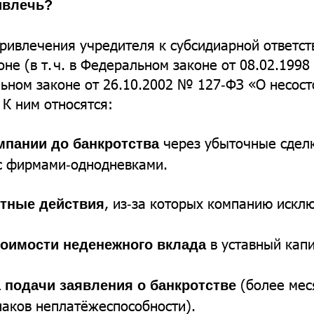
ивлечь?
ривлечения учредителя к субсидиарной ответст
оне (в т. ч. в Федеральном законе от 08.02.199
ном законе от 26.10.2002 № 127‑ФЗ «О несост
 К ним относятся:
через убыточные сдел
мпании до банкротства
с фирмами‑однодневками.
, из‑за которых компанию искл
стные действия
в уставный капи
тоимости неденежного вклада
(более мес
а подачи заявления о банкротстве
аков неплатёжеспособности).