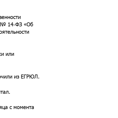
венности
8 № 14‑ФЗ «Об
оятельности
ки или
ючили из ЕГРЮЛ.
тал.
яца с момента