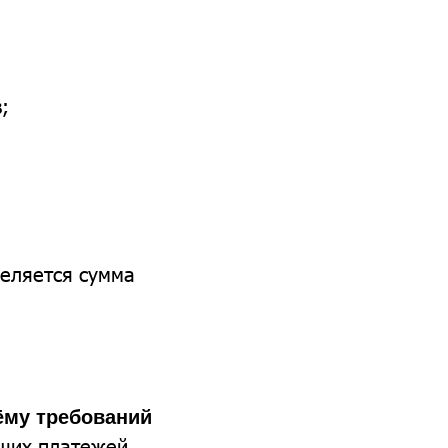
;
деляется сумма
ёму требований
ущих платежей