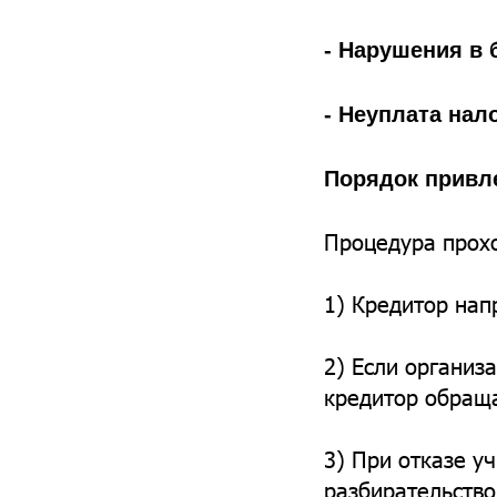
- Нарушения в 
- Неуплата нал
Порядок привл
Процедура прохо
1) Кредитор нап
2) Если организ
кредитор обраща
3) При отказе у
разбирательство,