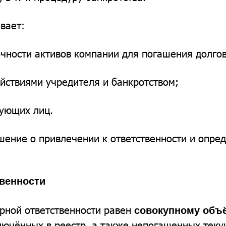
ивает:
очности активов компании для погашения долгов
ействиями учредителя и банкротством;
рующих лиц.
шение о привлечении к ответственности и опре
твенности
рной ответственности равен
совокупному объ
ключённых в реестр, а также непогашенных тек