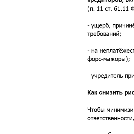
(п. 11 ст. 61.11
- ущерб, причи
требований;
- на неплатёжес
форс‑мажоры);
- учредитель пр
Как снизить ри
Чтобы минимизир
ответственности