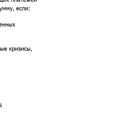
умму, если:
ленных
ые кризисы,
й