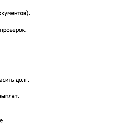
окументов).
 проверок.
асить долг.
выплат,
е