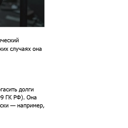
ческий
ких случаях она
гасить долги
99 ГК РФ). Она
ески — например,