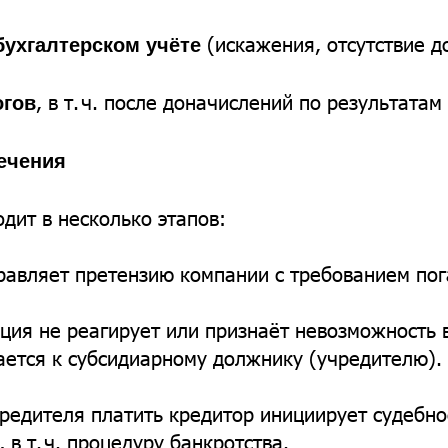
(искажения, отсутствие д
бухгалтерском учёте
, в т. ч. после доначислений по результатам
огов
ечения
дит в несколько этапов:
равляет претензию компании с требованием пог
ация не реагирует или признаёт невозможность 
ется к субсидиарному должнику (учредителю).
чредителя платить кредитор инициирует судебно
 в т. ч. процедуру банкротства.