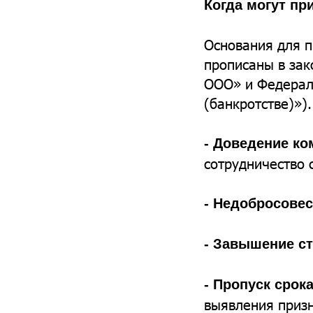
Когда могут пр
Основания для п
прописаны в зак
ООО» и Федераль
(банкротстве)»).
- Доведение ко
сотрудничество 
- Недобросове
- Завышение с
- Пропуск срок
выявления призн