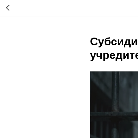
Субсиди
учредите