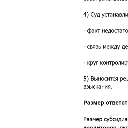
4) Суд устанавл
- факт недостат
- связь между д
- круг контроли
5) Выносится ре
взыскания.
Размер ответс
Размер субсидиа
, в
кредиторов