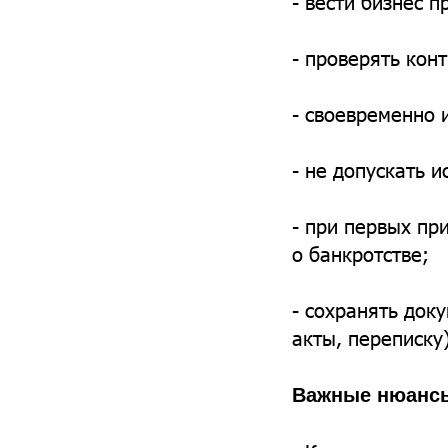
- вести бизнес 
- проверять кон
- своевременно 
- не допускать и
- при первых пр
о банкротстве;
- сохранять док
акты, переписку)
Важные нюанс